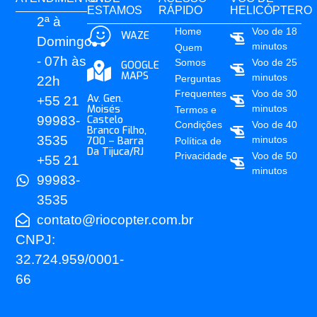
ESTAMOS
RÁPIDO
HELICÓPTERO
2ª à
Home
Voo de 18
WAZE
Domingo
minutos
Quem
- 07h às
Somos
Voo de 25
GOOGLE
MAPS
minutos
Perguntas
22h
Frequentes
Voo de 30
Av. Gen.
+55 21
Moisés
minutos
Termos e
99983-
Castelo
Condições
Voo de 40
Branco Filho,
3535
minutos
700 – Barra
Política de
Da Tijuca/RJ
Privacidade
Voo de 50
+55 21
minutos
99983-
3535
contato@riocopter.com.br
CNPJ:
32.724.959/0001-
66