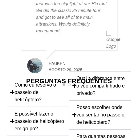
tour was the highlight of our Rio trip!
We did the classic 25 minute tour
and got to see all of the main
attractions. Would definitely
recommend.
MARK
AGOST
HAUKEN
AGOSTO 29, 2025
Qual a diferença entre
PERGUNTAS FREQUENTES
Como eu reservo o
o voo compartilhado e
passeio de
privado?
helicóptero?
Posso escolher onde
É possível fazer o
vou sentar no passeio
passeio de helicóptero
de helicóptero?
em grupo?
Para quantas pessoas