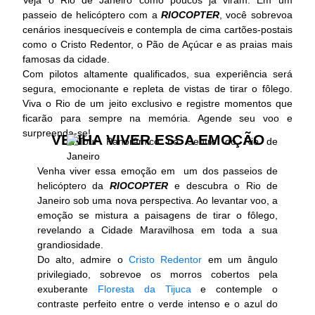
passeio de helicóptero com a
RIOCOPTER
, você sobrevoa
cenários inesquecíveis e contempla de cima cartões-postais
como o Cristo Redentor, o Pão de Açúcar e as praias mais
famosas da cidade.
Com pilotos altamente qualificados, sua experiência será
segura, emocionante e repleta de vistas de tirar o fôlego.
Viva o Rio de um jeito exclusivo e registre momentos que
ficarão para sempre na memória. Agende seu voo e
surpreenda-se!
VENHA VIVER ESSA EMOÇÃO
Venha viver essa emoção em um dos passeios de
helicóptero da
RIOCOPTER
e descubra o Rio de
Janeiro sob uma nova perspectiva. Ao levantar voo, a
emoção se mistura a paisagens de tirar o fôlego,
revelando a Cidade Maravilhosa em toda a sua
grandiosidade.
Do alto, admire o
Cristo Redentor
em um ângulo
privilegiado, sobrevoe os morros cobertos pela
exuberante
Floresta da Tijuca
e contemple o
contraste perfeito entre o verde intenso e o azul do