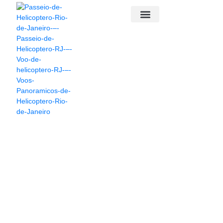
PASSEIO DE HELICÓPTERO