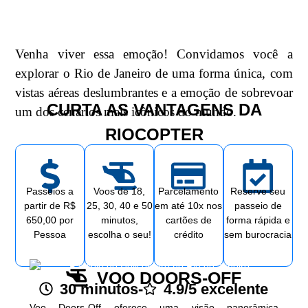
Venha viver essa emoção! Convidamos você a
explorar o Rio de Janeiro de uma forma única, com
vistas aéreas deslumbrantes e a emoção de sobrevoar
CURTA AS VANTAGENS DA
um dos cenários mais icônicos do mundo.
RIOCOPTER
Passeios a
Voos de 18,
Parcelamento
Reserve seu
partir de R$
25, 30, 40 e 50
em até 10x nos
passeio de
650,00 por
minutos,
cartões de
forma rápida e
Pessoa
escolha o seu!
crédito
sem burocracia
VOO DOORS-OFF
30 minutos
-
4.9/5 excelente
Voo Doors-Off oferece uma visão panorâmica