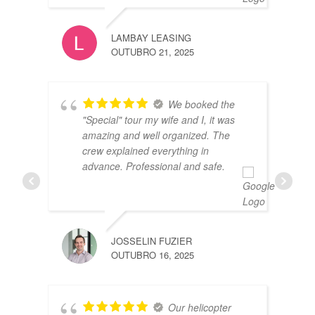
THOM
JULHO
LAMBAY LEASING
OUTUBRO 21, 2025
We booked the
"Special" tour my wife and I, it was
amazing and well organized. The
crew explained everything in
advance. Professional and safe.
FABI
MARÇ
JOSSELIN FUZIER
OUTUBRO 16, 2025
Our helicopter