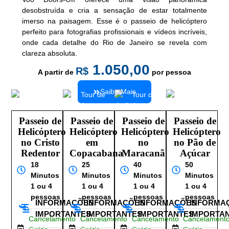
desobstruída e cria a sensação de estar totalmente
imerso na paisagem. Esse é o passeio de helicóptero
perfeito para fotografias profissionais e vídeos incríveis,
onde cada detalhe do Rio de Janeiro se revela com
clareza absoluta.
1.050,00
R$
A partir de
por pessoa
Saiba Mais
Passeio de
Passeio de
Passeio de
Passeio de
Helicóptero
Helicóptero
Helicóptero
Helicóptero
no Cristo
em
no
no Pão de
Redentor
Copacabana
Maracanã
Açúcar
18
25
40
50
Minutos
Minutos
Minutos
Minutos
1 ou 4
1 ou 4
1 ou 4
1 ou 4
pessoas
pessoas
pessoas
pessoas
INFORMAÇÕES
INFORMAÇÕES
INFORMAÇÕES
INFORMA
IMPORTANTES
IMPORTANTES
IMPORTANTES
IMPORTA
Cancelamento
Cancelamento
Cancelamento
Cancelament