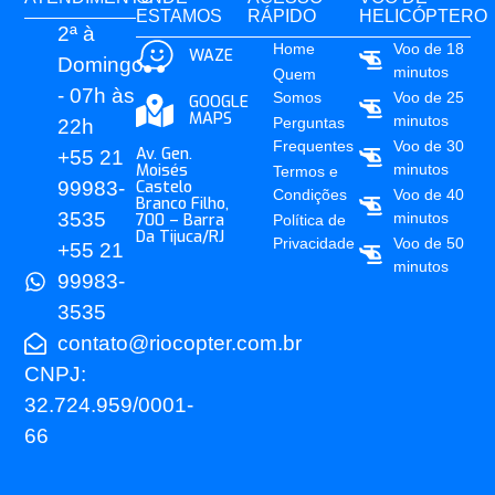
ESTAMOS
RÁPIDO
HELICÓPTERO
2ª à
Home
Voo de 18
WAZE
Domingo
minutos
Quem
- 07h às
Somos
Voo de 25
GOOGLE
MAPS
minutos
Perguntas
22h
Frequentes
Voo de 30
Av. Gen.
+55 21
Moisés
minutos
Termos e
99983-
Castelo
Condições
Voo de 40
Branco Filho,
3535
minutos
700 – Barra
Política de
Da Tijuca/RJ
Privacidade
Voo de 50
+55 21
minutos
99983-
3535
contato@riocopter.com.br
CNPJ:
32.724.959/0001-
66