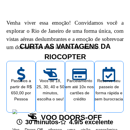
Venha viver essa emoção! Convidamos você a
explorar o Rio de Janeiro de uma forma única, com
vistas aéreas deslumbrantes e a emoção de sobrevoar
CURTA AS VANTAGENS DA
um dos cenários mais icônicos do mundo.
RIOCOPTER
Passeios a
Voos de 18,
Parcelamento
Reserve seu
partir de R$
25, 30, 40 e 50
em até 10x nos
passeio de
650,00 por
minutos,
cartões de
forma rápida e
Pessoa
escolha o seu!
crédito
sem burocracia
VOO DOORS-OFF
30 minutos
-
4.9/5 excelente
Voo Doors-Off oferece uma visão panorâmica