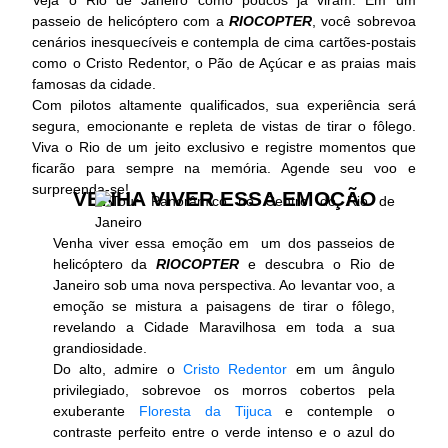
passeio de helicóptero com a
RIOCOPTER
, você sobrevoa
cenários inesquecíveis e contempla de cima cartões-postais
como o Cristo Redentor, o Pão de Açúcar e as praias mais
famosas da cidade.
Com pilotos altamente qualificados, sua experiência será
segura, emocionante e repleta de vistas de tirar o fôlego.
Viva o Rio de um jeito exclusivo e registre momentos que
ficarão para sempre na memória. Agende seu voo e
surpreenda-se!
VENHA VIVER ESSA EMOÇÃO
Venha viver essa emoção em um dos passeios de
helicóptero da
RIOCOPTER
e descubra o Rio de
Janeiro sob uma nova perspectiva. Ao levantar voo, a
emoção se mistura a paisagens de tirar o fôlego,
revelando a Cidade Maravilhosa em toda a sua
grandiosidade.
Do alto, admire o
Cristo Redentor
em um ângulo
privilegiado, sobrevoe os morros cobertos pela
exuberante
Floresta da Tijuca
e contemple o
contraste perfeito entre o verde intenso e o azul do