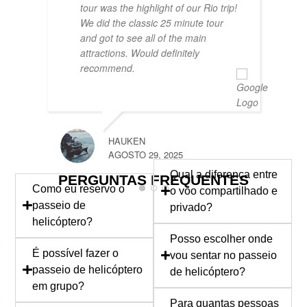
tour was the highlight of our Rio trip!
We did the classic 25 minute tour
and got to see all of the main
attractions. Would definitely
recommend.
MARK
AGOST
HAUKEN
AGOSTO 29, 2025
Qual a diferença entre
PERGUNTAS FREQUENTES
Como eu reservo o
o voo compartilhado e
passeio de
privado?
helicóptero?
Posso escolher onde
É possível fazer o
vou sentar no passeio
passeio de helicóptero
de helicóptero?
em grupo?
Para quantas pessoas