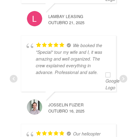
THOM
JULHO
LAMBAY LEASING
OUTUBRO 21, 2025
We booked the
"Special" tour my wife and I, it was
amazing and well organized. The
crew explained everything in
advance. Professional and safe.
FABI
MARÇ
JOSSELIN FUZIER
OUTUBRO 16, 2025
Our helicopter