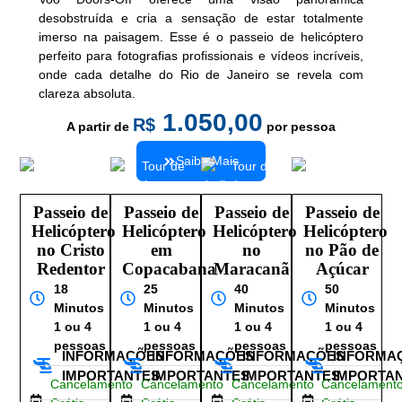
desobstruída e cria a sensação de estar totalmente
imerso na paisagem. Esse é o passeio de helicóptero
perfeito para fotografias profissionais e vídeos incríveis,
onde cada detalhe do Rio de Janeiro se revela com
clareza absoluta.
1.050,00
R$
A partir de
por pessoa
Saiba Mais
Passeio de
Passeio de
Passeio de
Passeio de
Helicóptero
Helicóptero
Helicóptero
Helicóptero
no Cristo
em
no
no Pão de
Redentor
Copacabana
Maracanã
Açúcar
18
25
40
50
Minutos
Minutos
Minutos
Minutos
1 ou 4
1 ou 4
1 ou 4
1 ou 4
pessoas
pessoas
pessoas
pessoas
INFORMAÇÕES
INFORMAÇÕES
INFORMAÇÕES
INFORMA
IMPORTANTES
IMPORTANTES
IMPORTANTES
IMPORTA
Cancelamento
Cancelamento
Cancelamento
Cancelament