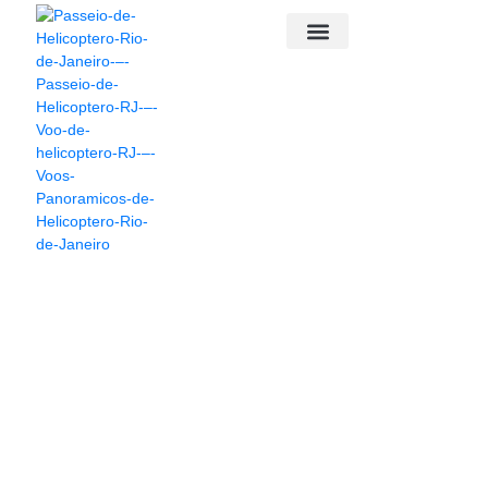
PASSEIO DE HELICÓPTERO