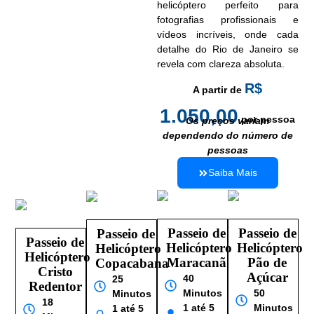
helicóptero perfeito para
fotografias profissionais e
vídeos incríveis, onde cada
detalhe do Rio de Janeiro se
revela com clareza absoluta.
R$
A partir de
1.050,00
por pessoa
Os preços variam
dependendo do número de
pessoas
Saiba Mais
Passeio de
Passeio de
Passeio de
Passeio de
Helicóptero
Helicóptero
Helicóptero
Helicóptero
Maracanã
Pão de
Copacabana
Cristo
Açúcar
40
25
Redentor
Minutos
50
Minutos
18
1 até 5
Minutos
1 até 5