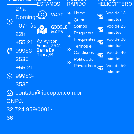
ESTAMOS
RÁPIDO
HELICÓPTERO
2ª à
Home
Voo de 18
WAZE
Domingo
minutos
Quem
- 07h às
Somos
Voo de 25
GOOGLE
MAPS
minutos
Perguntas
22h
Frequentes
Voo de 30
Av. Ayrton
+55 21
Senna, 2541,
minutos
Termos e
99983-
Barra Da
Condições
Voo de 40
Tijuca/RJ
3535
minutos
Política de
Privacidade
Voo de 50
+55 21
minutos
99983-
3535
contato@riocopter.com.br
CNPJ:
32.724.959/0001-
66