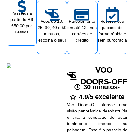
Passeio
Passeio
Passeios a
partir de R$
de
de
Voos de 18,
Parcelamento
Reserve seu
650,00 por
Helicóptero
Helicóptero
25, 30, 40 e 50
em até 12x nos
passeio de
Pessoa
no Rio de
no Rio de
minutos,
cartões de
forma rápida e
escolha o seu!
crédito
sem burocracia
Janeiro
Janeiro
ESCOLHA
ESCOLHA
SEU VOO
SEU VOO
VOO
DOORS-OFF
30 minutos
-
4.9/5 excelente
Voo Doors-Off oferece uma
visão panorâmica desobstruída
e cria a sensação de estar
totalmente imerso na
paisagem. Esse é o passeio de