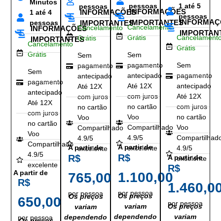
Minutos
pessoas
1 até 5
pessoas
INFORMAÇÕES
INFORMAÇÕES
1 até 4
pessoas
INFORMAÇ
IMPORTANTES
pessoas
IMPORTANTES
Cancelamento
Cancelamento
INFORMAÇÕES
IMPORTAN
Grátis
Cancelament
Grátis
IMPORTANTES
Cancelamento
Grátis
Grátis
Sem
Sem
pagamento
Sem
pagamento
Sem
antecipado
pagamento
antecipado
pagamento
Até 12X
antecipado
Até 12X
antecipado
com juros
Até 12X
com juros
Até 12X
no cartão
com juros
no cartão
com juros
Voo
no cartão
Voo
no cartão
Compartilhado
Voo
Compartilhado
Voo
4.9/5
Compartilhad
4.9/5
Compartilhado
A partir de
A partir de
excelente
4.9/5
excelente
4.9/5
R$
R$
A partir de
excelente
excelente
R$
A partir de
1.100,00
765,00
R$
1.460,0
por pessoa
por pessoa
Os preços
Os preços
650,00
por pessoa
variam
Os preços
variam
dependendo
variam
dependendo
por pessoa
Os preços