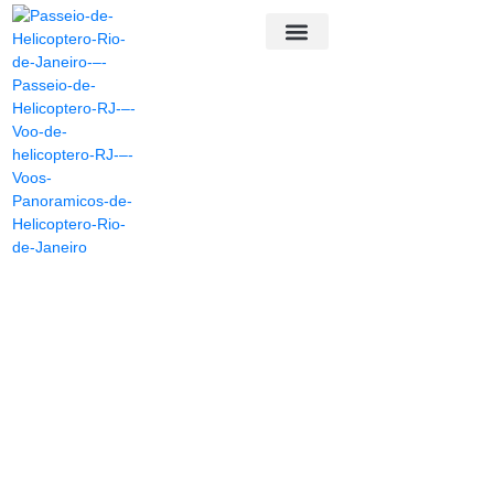
PASSEIO DE HELICÓPTERO