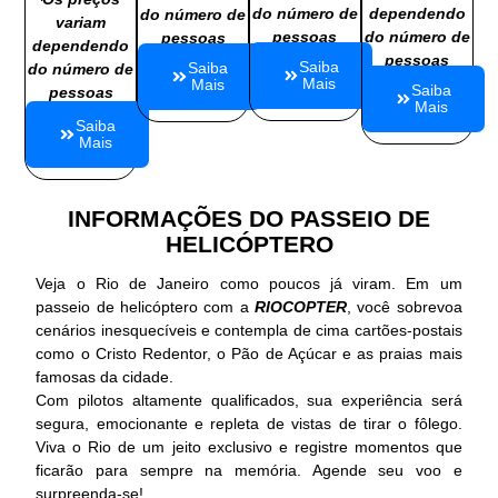
do número de
dependendo
do número de
variam
pessoas
do número de
pessoas
dependendo
pessoas
Saiba
Saiba
do número de
Mais
Mais
Saiba
pessoas
Mais
Saiba
Mais
INFORMAÇÕES DO PASSEIO DE
HELICÓPTERO
Veja o Rio de Janeiro como poucos já viram. Em um
passeio de helicóptero com a
RIOCOPTER
, você sobrevoa
cenários inesquecíveis e contempla de cima cartões-postais
como o Cristo Redentor, o Pão de Açúcar e as praias mais
famosas da cidade.
Com pilotos altamente qualificados, sua experiência será
segura, emocionante e repleta de vistas de tirar o fôlego.
Viva o Rio de um jeito exclusivo e registre momentos que
ficarão para sempre na memória. Agende seu voo e
surpreenda-se!