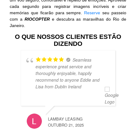
um voo seguro, confortável e repleto de emoções. Aproveite
cada segundo para registrar imagens incríveis e criar
memórias que ficarão para sempre.
Reserve
seu passeio
com a
RIOCOPTER
e descubra as maravilhas do Rio de
Janeiro.
O QUE NOSSOS CLIENTES ESTÃO
DIZENDO
Seamless
experience great service and
thoroughly enjoyable, happily
recommend to anyone Eddie and
Lisa from Dublin Ireland
THOM
JULHO
LAMBAY LEASING
OUTUBRO 21, 2025