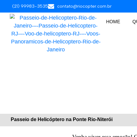
(21) 99983-3535
contato@riocopter.com.br
HOME
Q
Passeio de Helicóptero na Ponte Rio-Niterói
Venha viver essa emoção! C