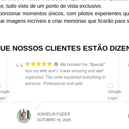
e, tudo visto de um ponto de vista exclusivo.
orcionar momentos únicos, com pilotos experientes qu
ar imagens incríveis e criar memórias que ficarão para
QUE NOSSOS CLIENTES ESTÃO DIZE
We booked the "Special"
tour my wife and I, it was amazing and well
organized. The crew explained everything in
advance. Professional and safe.
JOSSELIN FUZIER
OUTUBRO 16, 2025