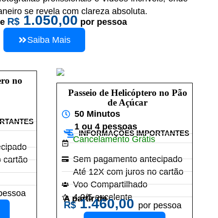
aneiro se revela com clareza absoluta.
1.050,00
R$
de
por pessoa
Saiba Mais
ero no
Passeio de Helicóptero no Pão
de Açúcar
50 Minutos
ORTANTES
1 ou 4 pessoas
INFORMAÇÕES IMPORTANTES
Cancelamento Grátis
cipado
Sem pagamento antecipado
 cartão
Até 12X com juros no cartão
Voo Compartilhado
pessoa
4.9/5 excelente
A partir de
1.460,00
R$
por pessoa