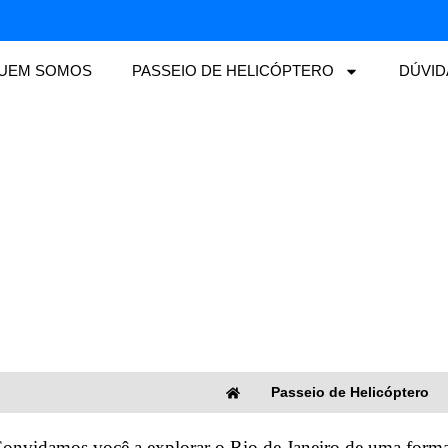
UEM SOMOS
PASSEIO DE HELICÓPTERO
DÚVID
Passeio de Helicóptero
onvidamos você a explorar o Rio de Janeiro de uma forma 