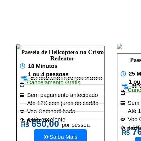
Passeio de Helicóptero no Cristo
Redentor
Pass
18 Minutos
25 M
1 ou 4 pessoas
INFORMAÇÕES IMPORTANTES
1 ou
Cancelamento Grátis
INF
Canc
Sem pagamento antecipado
Sem 
Até 12X com juros no cartão
Até 1
Voo Compartilhado
Voo 
4.9/5 excelente
A partir de
650,00
R$
por pessoa
4.9/5
A parti
76
R$
Saiba Mais