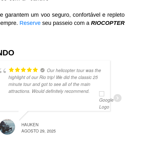
e garantem um voo seguro, confortável e repleto
 sempre.
Reserve
seu passeio com a
RIOCOPTER
NDO
Our helicopter tour was the
highlight of our Rio trip! We did the classic 25
Th
minute tour and got to see all of the main
Th
attractions. Would definitely recommend.
to
THOMAS 
JULHO 17,
HAUKEN
AGOSTO 29, 2025