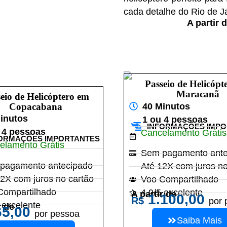
cada detalhe do Rio de J
A partir 
Passeio de Helicópt
Maracanã
eio de Helicóptero em
40 Minutos
Copacabana
inutos
1 ou 4 pessoas
INFORMAÇÕES IMP
 4 pessoas
Cancelamento Grátis
ORMAÇÕES IMPORTANTES
elamento Grátis
Sem pagamento ante
pagamento antecipado
Até 12X com juros no
2X com juros no cartão
Voo Compartilhado
Compartilhado
4.9/5 excelente
A partir de
1.100,00
R$
por 
 excelente
r de
5,00
por pessoa
Saiba Mais