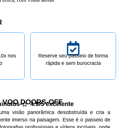
R
10x nos
Reserve seu passeio de forma
o
rápida e sem burocracia
VOO DOORS-OFF
minutos
-
4.9/5 excelente
uma visão panorâmica desobstruída e cria a
mente imerso na paisagem. Esse é o passeio de
fotografias profissionais e vídeos incríveis, onde